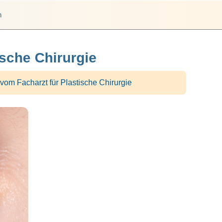
h
ische Chirurgie
vom Facharzt für Plastische Chirurgie